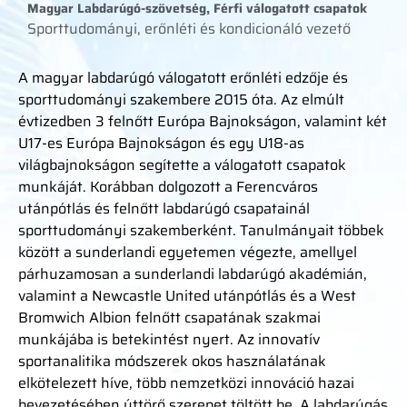
Magyar Labdarúgó-szövetség, Férfi válogatott csapatok
Sporttudományi, erőnléti és kondicionáló vezető
A magyar labdarúgó válogatott erőnléti edzője és
sporttudományi szakembere 2015 óta. Az elmúlt
évtizedben 3 felnőtt Európa Bajnokságon, valamint két
U17-es Európa Bajnokságon és egy U18-as
világbajnokságon segítette a válogatott csapatok
munkáját. Korábban dolgozott a Ferencváros
utánpótlás és felnőtt labdarúgó csapatainál
sporttudományi szakemberként. Tanulmányait többek
között a sunderlandi egyetemen végezte, amellyel
párhuzamosan a sunderlandi labdarúgó akadémián,
valamint a Newcastle United utánpótlás és a West
Bromwich Albion felnőtt csapatának szakmai
munkájába is betekintést nyert. Az innovatív
sportanalitika módszerek okos használatának
elkötelezett híve, több nemzetközi innováció hazai
bevezetésében úttörő szerepet töltött be. A labdarúgás