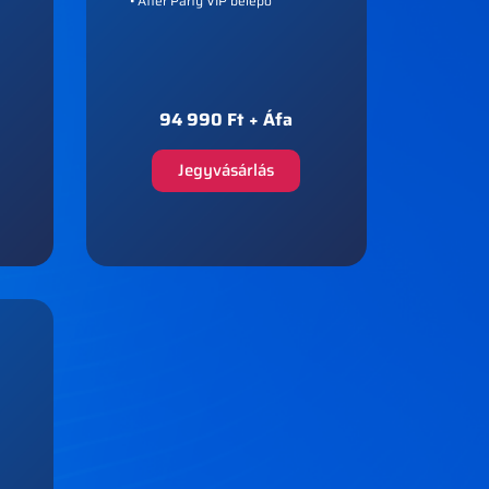
• After Party VIP belépő
94 990 Ft + Áfa
Jegyvásárlás