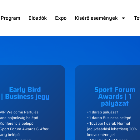
Program
Előadók
Expo
Kísérő események
To
Early Bird
Sport Forum
| Business jegy
Awards | 1
pályázat
 VIP Welcome Party és
• 1 darab pályázat
adelbajnokság belépő
• 1 darab Business belépő
 Konferencia belépő
• További 1 darab Normal
 Sport Forum Awards & After
jegyvásárlási lehetőség 30%
arty belépő
kedvezménnyel