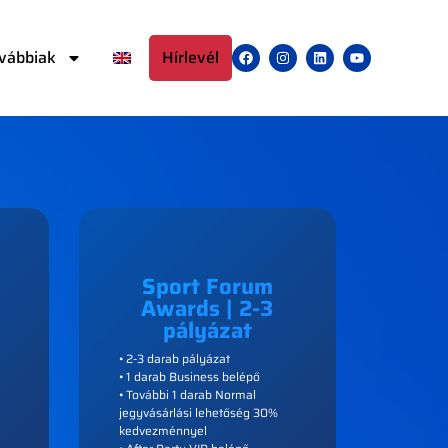
vábbiak
Hírlevél
Sport Forum
Awards | 2-3
pályázat
• 2-3 darab pályázat
• 1 darab Business belépő
• További 1 darab Normal
jegyvásárlási lehetőség 30%
kedvezménnyel