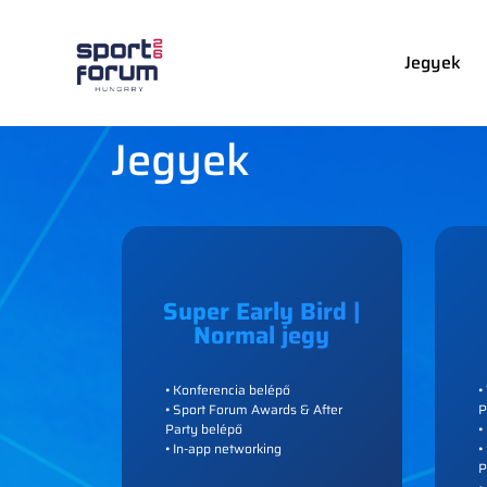
Jegyek
Jegyek
Super Early Bird |
Normal jegy
• Konferencia belépő
•
• Sport Forum Awards & After
P
Party belépő
•
• In-app networking
•
P