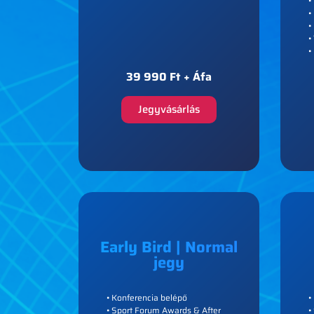
•
•
•
•
•
39 990 Ft + Áfa
Jegyvásárlás
Early Bird | Normal
jegy
• Konferencia belépő
•
• Sport Forum Awards & After
•