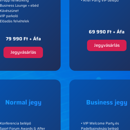
 In-app networking
• After Party VIP belépő
 Business Lounge + ebéd
 Kávészünet
 VIP parkoló
 Előadás felvételek
69 990 Ft + Áfa
79 990 Ft + Áfa
Jegyvásárlás
Jegyvásárlás
Normal jegy
Business jegy
 Konferencia belépő
• VIP Welcome Party és
 Sport Forum Awards & After
Padelbajnokság belépő