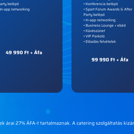
arty belépő
• Konferencia belépő
 In-app networking
• Sport Forum Awards & After
Party belépő
• In-app networking
• Business Lounge + ebéd
• Kávészünet
• VIP Parkoló
• Előadás felvételek
49 990 Ft + Áfa
99 990 Ft + Áfa
k árai 27% ÁFA-t tartalmaznak. A catering szolgáltatás kizár