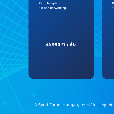
Party belépő
P
• In-app networking
•
44 990 Ft + Áfa
A Sport Forum Hungary részvételi jegyeine