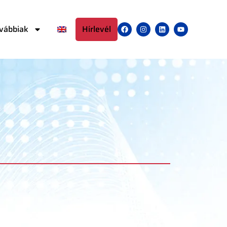
vábbiak
Hírlevél