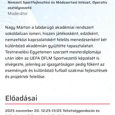
Nemzeti Sportfejlesztési és Módszertani Intézet, Operatív
osztályvezető
Moderátor
Nagy Márton a labdarúgó akadémiai rendszert
sokoldalúan ismeri, hiszen játékosként, edzőként,
nemzetközi kapcsolatokért felelős menedzserként két
különböző akadémián gyűjtötte tapasztalatait.
Testnevelési Egyetemen szerzett mesterdiplomája
után idén az UEFA DFLM Sportvezetői képzését is
elvégezte, jelenleg az igazgatóságon pedig főként az
események és különböző futball szakmai fejlesztések
és projektek felelőse.
Előadásai
2025 november 20. 12:25-13:05 Tehetséggondozás és