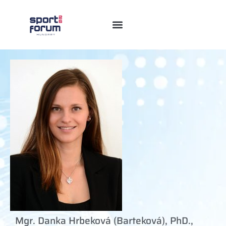
Mgr. Danka Hrbeková (Barteková), PhD.,