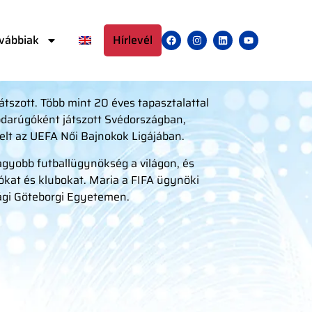
vábbiak
Hírlevél
játszott. Több mint 20 éves tapasztalattal
abdarúgóként játszott Svédországban,
elt az UEFA Női Bajnokok Ligájában.
agyobb futballügynökség a világon, és
zókat és klubokat. Maria a FIFA ügynöki
ági Göteborgi Egyetemen.