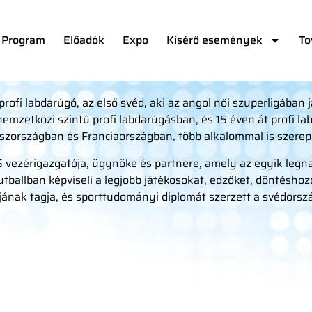
Program
Előadók
Expo
Kísérő események
To
profi labdarúgó, az első svéd, aki az angol női szuperligában 
nemzetközi szintű profi labdarúgásban, és 15 éven át profi l
szországban és Franciaországban, több alkalommal is szerep
 vezérigazgatója, ügynöke és partnere, amely az egyik legn
futballban képviseli a legjobb játékosokat, edzőket, döntésho
ának tagja, és sporttudományi diplomát szerzett a svédorsz