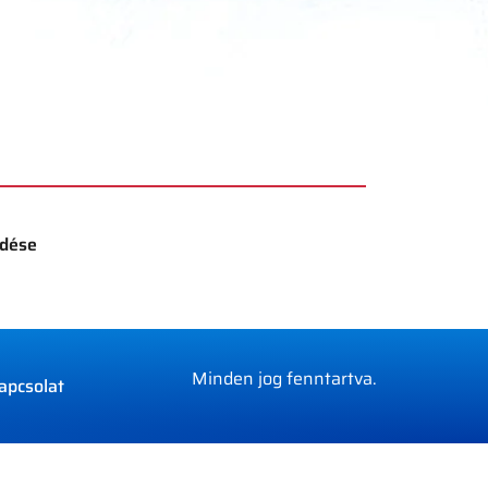
edése
Minden jog fenntartva.
apcsolat