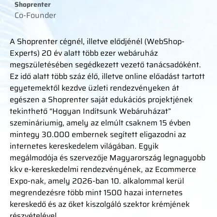
Shoprenter
Co-Founder
A Shoprenter cégnél, illetve elődjénél (WebShop-
Experts) 20 év alatt több ezer webáruház
megszületésében segédkezett vezető tanácsadóként.
Ez idő alatt több száz élő, illetve online előadást tartott
egyetemektől kezdve üzleti rendezvényeken át
egészen a Shoprenter saját edukációs projektjének
tekinthető “Hogyan Indítsunk Webáruházat”
szemináriumig, amely az elmúlt csaknem 15 évben
mintegy 30.000 embernek segített eligazodni az
internetes kereskedelem világában. Egyik
megálmodója és szervezője Magyarország legnagyobb
kkv e-kereskedelmi rendezvényének, az Ecommerce
Expo-nak, amely 2026-ban 10. alkalommal kerül
megrendezésre több mint 1500 hazai internetes
kereskedő és az őket kiszolgáló szektor krémjének
részvételével.