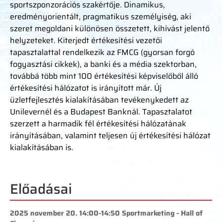
sportszponzorációs szakértője. Dinamikus,
eredményorientált, pragmatikus személyiség, aki
szeret megoldani különösen összetett, kihívást jelentő
helyzeteket. Kiterjedt értékesítési vezetői
tapasztalattal rendelkezik az FMCG (gyorsan forgó
fogyasztási cikkek), a banki és a média szektorban,
továbbá több mint 100 értékesítési képviselőből álló
értékesítési hálózatot is irányított már. Új
üzletfejlesztés kialakításában tevékenykedett az
Unilevernél és a Budapest Banknál. Tapasztalatot
szerzett a harmadik fél értékesítési hálózatának
irányításában, valamint teljesen új értékesítési hálózat
kialakításában is.
Előadásai
2025 november 20. 14:00-14:50 Sportmarketing - Hall of