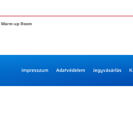
 - Warm-up Room
Impresszum
Adatvédelem
Jegyvásárlás
K