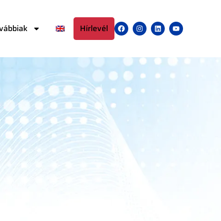
vábbiak
Hírlevél