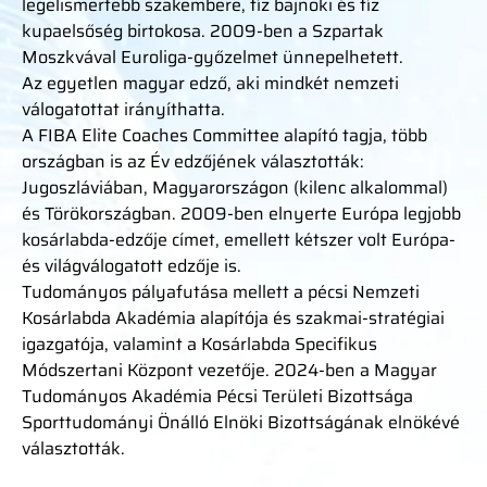
legelismertebb szakembere, tíz bajnoki és tíz
kupaelsőség birtokosa. 2009-ben a Szpartak
Moszkvával Euroliga-győzelmet ünnepelhetett.
Az egyetlen magyar edző, aki mindkét nemzeti
válogatottat irányíthatta.
A FIBA Elite Coaches Committee alapító tagja, több
országban is az Év edzőjének választották:
Jugoszláviában, Magyarországon (kilenc alkalommal)
és Törökországban. 2009-ben elnyerte Európa legjobb
kosárlabda-edzője címet, emellett kétszer volt Európa-
és világválogatott edzője is.
Tudományos pályafutása mellett a pécsi Nemzeti
Kosárlabda Akadémia alapítója és szakmai-stratégiai
igazgatója, valamint a Kosárlabda Specifikus
Módszertani Központ vezetője. 2024-ben a Magyar
Tudományos Akadémia Pécsi Területi Bizottsága
Sporttudományi Önálló Elnöki Bizottságának elnökévé
választották.