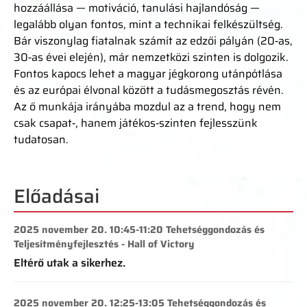
hozzáállása — motiváció, tanulási hajlandóság —
legalább olyan fontos, mint a technikai felkészültség.
Bár viszonylag fiatalnak számít az edzői pályán (20‑as,
30‑as évei elején), már nemzetközi szinten is dolgozik.
Fontos kapocs lehet a magyar jégkorong utánpótlása
és az európai élvonal között a tudásmegosztás révén.
Az ő munkája irányába mozdul az a trend, hogy nem
csak csapat‑, hanem játékos‑szinten fejlesszünk
tudatosan.
Előadásai
2025 november 20. 10:45-11:20 Tehetséggondozás és
Teljesítményfejlesztés - Hall of Victory
Eltérő utak a sikerhez.
2025 november 20. 12:25-13:05 Tehetséggondozás és