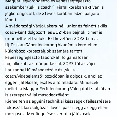
Magyar jégkorongedző és képességfejlesztő
szakember („skills coach”). Fiatal korában aktívan is
jégkorongozott, de 21 éves korában edzői pályára
lépett.
A svédországi Växjö Lakers-nél junior és felnőtt skills
coach-ként dolgozott, és 2021‑ben bajnoki címet is
ünnepelhetett velük. Ezt követően 2022‑ben az
Ifj. Ocskay Gábor Jégkorong Akadémia keretében
különböző korosztályok számára tartott
képességfejlesztő táborokat, folyamatosan
foglalkozott az utánpótlással. 2023‑tól a svájci
Lausanne HC másodedzője és „skills
coach/videóelemző” pozícióban is dolgozik, ahol az
egyéni játékosfejlesztés a fő feladata. Mindezek
mellett a Magyar Férfi Jégkorong Válogatott stábjában
is szerepet vállal másodedzőként.
Kiemelten az egyéni technikai készségek fejlesztésére
fókuszál: korcsolyázás, lövés, passz, egy az egy elleni
mozgások. Megfigyelése szerint a játékosok