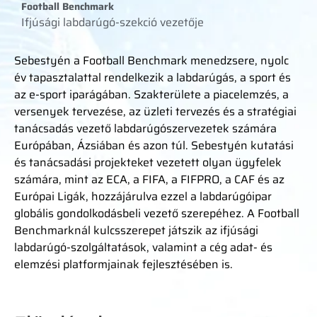
Football Benchmark
Ifjúsági labdarúgó-szekció vezetője
Sebestyén a Football Benchmark menedzsere, nyolc
év tapasztalattal rendelkezik a labdarúgás, a sport és
az e-sport iparágában. Szakterülete a piacelemzés, a
versenyek tervezése, az üzleti tervezés és a stratégiai
tanácsadás vezető labdarúgószervezetek számára
Európában, Ázsiában és azon túl. Sebestyén kutatási
és tanácsadási projekteket vezetett olyan ügyfelek
számára, mint az ECA, a FIFA, a FIFPRO, a CAF és az
Európai Ligák, hozzájárulva ezzel a labdarúgóipar
globális gondolkodásbeli vezető szerepéhez. A Football
Benchmarknál kulcsszerepet játszik az ifjúsági
labdarúgó-szolgáltatások, valamint a cég adat- és
elemzési platformjainak fejlesztésében is.