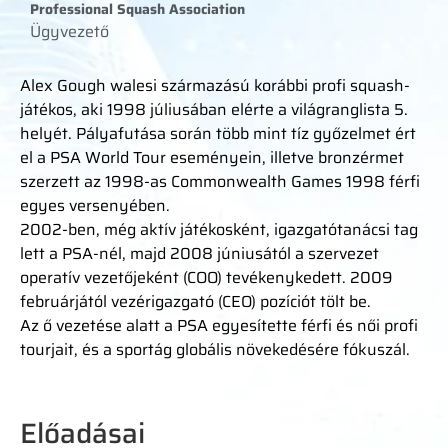
Professional Squash Association
Ügyvezető
Alex Gough walesi származású korábbi profi squash-
játékos, aki 1998 júliusában elérte a világranglista 5.
helyét. Pályafutása során több mint tíz győzelmet ért
el a PSA World Tour eseményein, illetve bronzérmet
szerzett az 1998-as Commonwealth Games 1998 férfi
egyes versenyében.
2002-ben, még aktív játékosként, igazgatótanácsi tag
lett a PSA-nél, majd 2008 júniusától a szervezet
operatív vezetőjeként (COO) tevékenykedett. 2009
februárjától vezérigazgató (CEO) pozíciót tölt be.
Az ő vezetése alatt a PSA egyesítette férfi és női profi
tourjait, és a sportág globális növekedésére fókuszál.
Előadásai