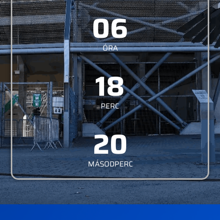
06
ÓRA
18
PERC
19
MÁSODPERC