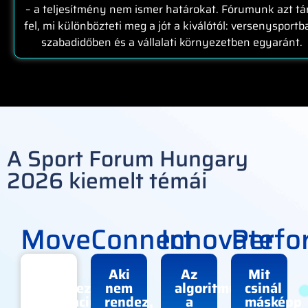
– a teljesítmény nem ismer határokat. Fórumunk azt tá
fel, mi különbözteti meg a jót a kiválótól: versenysportb
szabadidőben és a vállalati környezetben egyaránt.
A Sport Forum Hungary
2026 kiemelt témái
Move
Connect
Innovate
Perfo
A
Aki
Az
Mit
következő
nem
algoritmus
csinál
generáció
rendez,
a
másképp