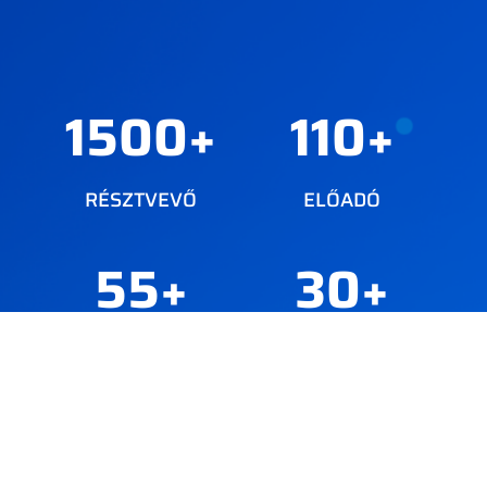
1500
+
110
+
RÉSZTVEVŐ
ELŐADÓ
55
+
30
+
ELŐADÁS
KIÁLLÍTÓ
45
+
20
+