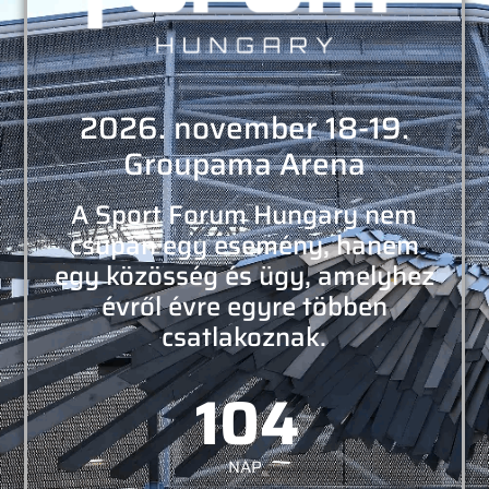
2026. november 18-19.
Groupama Arena
A Sport Forum Hungary nem
csupán egy esemény, hanem
egy közösség és ügy, amelyhez
évről évre egyre többen
csatlakoznak.
104
NAP