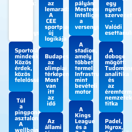
sportja:
az
pályán:
egy
Kit
lemarad:
Mesterséges
nyerő
ér el
A
Intelligencia
szervezet
még
CEE
a
-
a
sportpiac
versenysportban
Valódi
versenysport?
új
esettanu
logikája
A
Sportolás
stadion,
A
mindenkinek:
Budapest
amely
dobogó
Közös
az
többet
mögött:
érdek,
olimpiai
termel:
Tudomán
közös
térképen:
Infrastruktúra
analitika
felelősség
Most
mint
és
van
bevételi
az
itt
motor
éremterm
az
nemzetek
Túl
idő
titka
a
A
pingpong
Kings
asztalon:
Az
League
Padel,
A
állami
és a
Hyrox,
wellbeing,