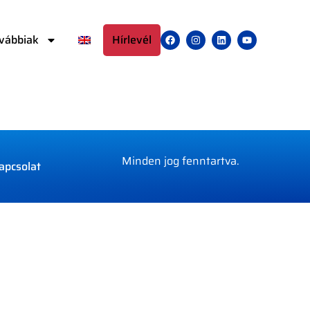
vábbiak
Hírlevél
Minden jog fenntartva.
apcsolat