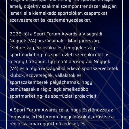
amely objektív szakmai szempontrendszer alapján
ismeri el a kiemelkedő sportolókat, csapatokat,
szervezeteket és kezdeményezéseket.
2026-tól a Sport Forum Awards a Visegrádi
Négyek (V4) országainak – Magyarország,
Csehország, Szlovákia és Lengyelország –
sportmarketing- és sportüzleti szereplői előtt is
megnyitja kapuit. Így tehát a Visegrádi Négyek
(V4) és a régió országaiból érkező sportszervezetek,
klubok, szövetségek, vállalatok és
sportszakemberek pályázhatnak, hogy
bemutassák a régió legkiemelkedőbb
sportmarketing- és sportüzleti projektjeit.
A Sport Forum Awards célja, hogy ösztönözze az
innovatív, értékteremtő megoldásokat, erősítse a
régió szakmai együttműködését, és