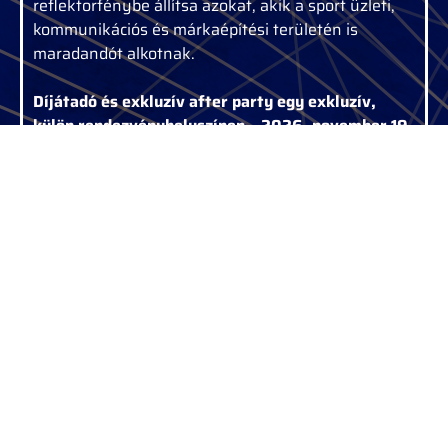
reflektorfénybe állítsa azokat, akik a sport üzleti,
kommunikációs és márkaépítési területén is
maradandót alkotnak.
Díjátadó és exkluzív after party egy exkluzív,
külön rendezvényhelyszínen – 2026. november 19.
19:00 | Helyszín: TBD
Nevezési feltételek
Nevezés díja
Kapcsolat