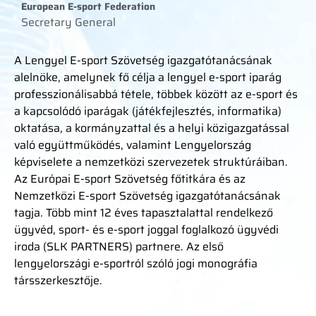
European E-sport Federation
Secretary General
A Lengyel E-sport Szövetség igazgatótanácsának
alelnöke, amelynek fő célja a lengyel e-sport iparág
professzionálisabbá tétele, többek között az e-sport és
a kapcsolódó iparágak (játékfejlesztés, informatika)
oktatása, a kormányzattal és a helyi közigazgatással
való együttműködés, valamint Lengyelország
képviselete a nemzetközi szervezetek struktúráiban.
Az Európai E-sport Szövetség főtitkára és az
Nemzetközi E-sport Szövetség igazgatótanácsának
tagja. Több mint 12 éves tapasztalattal rendelkező
ügyvéd, sport- és e-sport joggal foglalkozó ügyvédi
iroda (SLK PARTNERS) partnere. Az első
lengyelországi e-sportról szóló jogi monográfia
társszerkesztője.